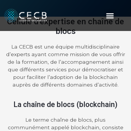
Cellule d'expertise en chaîne de
blocs
La CECB est une équipe multidisciplinaire
d’experts ayant comme mission de vous offrir
de la formation, de l’accompagnement ainsi
que différents services pour démocratiser et
C
E
L
L
U
L
E
D
'
E
X
P
E
R
T
I
S
E
E
N
pour faciliter l’adoption de la blockchain
C
H
A
Î
N
E
D
E
B
L
O
C
S
auprès de différents domaines d’activité.
La chaîne de blocs (blockchain)
Exploitez l'énergie de notre réseau
d'intelligence et propulsez votre entreprise vers
Le terme chaîne de blocs, plus
l'avenir.
communément appelé blockchain, consiste